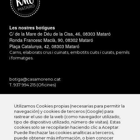
Les nostres botigues
C/ de la Mare de Déu de la Cisa, 46, 08303 Mataró
Ronda Francesc Macià, 90, 08302 Mataró
Plaça Catalunya, 42, 08303 Mataró
Carns, elaborats crus i cuinats, embotits cuits i curats, pernils
i formatges.
botiga@casamoreno.cat
T. 937 994 215 (Oficines)
Utilizamos Cookies propias (necesarias para permitir la
navegación) y cookies de terceros (Google) para
rastrear el uso de la web (como navegador utilizado,
tipo de dispositivo utilizado, número de visitas). Estas
Política de Privacitat
cookies solo se recopilarán haciendo clic a Aceptar.
Política de Cookies
Puede Rechazar las cookies analíticas a terceros,
Avís legal
puede obtener más información, o bien conocer