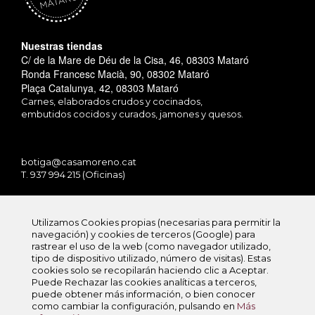
Nuestras tiendas
C/ de la Mare de Déu de la Cisa, 46, 08303 Mataró
Ronda Francesc Macià, 90, 08302 Mataró
Plaça Catalunya, 42, 08303 Mataró
Carnes, elaborados crudos y cocinados,
embutidos cocidos y curados, jamones y quesos.
botiga@casamoreno.cat
T. 937 994 215 (Oficinas)
Utilizamos Cookies propias (necesarias para permitir la
navegación) y cookies de terceros (Google) para
rastrear el uso de la web (como navegador utilizado,
tipo de dispositivo utilizado, número de visitas). Estas
Politica de Privacidad
cookies solo se recopilarán haciendo clic a Aceptar.
Politica de Cookies
Puede Rechazar las cookies analíticas a terceros,
Aviso legal
puede obtener más información, o bien conocer
By Cienpies
como cambiar la configuración, pulsando en
Más