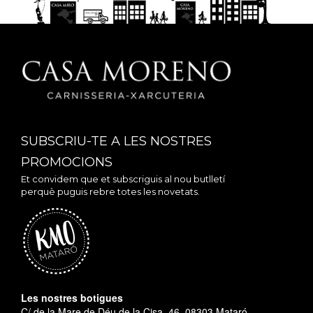
SUBSCRIU-TE A LES NOSTRES
PROMOCIONS
Et convidem que et subscriguis al nou butlletí
perquè puguis rebre totes les novetats.
Les nostres botigues
C/ de la Mare de Déu de la Cisa, 46, 08303 Mataró