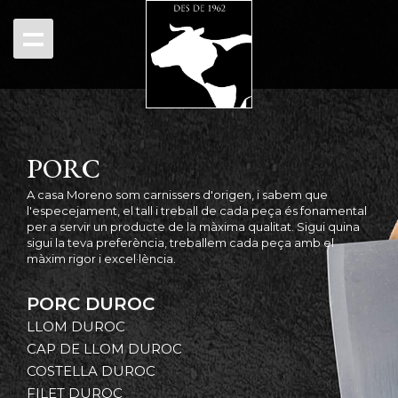
PORC
A casa Moreno som carnissers d'origen, i sabem que
l'especejament, el tall i treball de cada peça és fonamental
per a servir un producte de la màxima qualitat. Sigui quina
sigui la teva preferència, treballem cada peça amb el
màxim rigor i excel·lència.
PORC DUROC
LLOM DUROC
CAP DE LLOM DUROC
COSTELLA DUROC
FILET DUROC